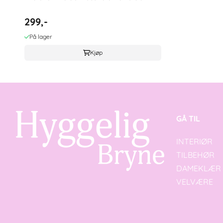
299,-
På lager
Kjøp
GÅ TIL
INTERIØR
TILBEHØR
DAMEKLÆR
VELVÆRE