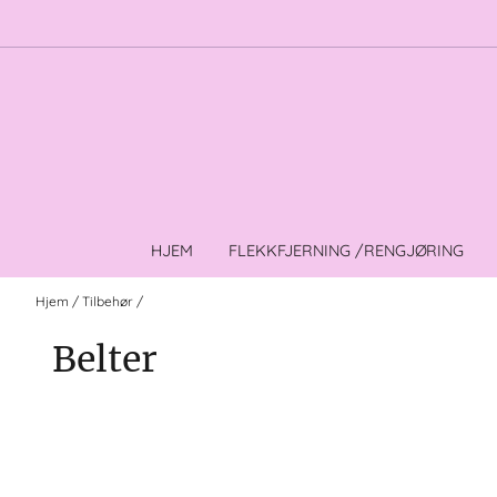
Hopp til innhold
HJEM
FLEKKFJERNING /RENGJØRING
Hjem
/
Tilbehør
/
Belter
Belter