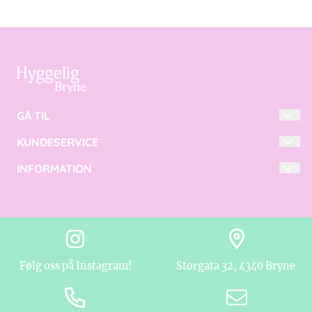
GÅ TIL
KUNDESERVICE
INTERIØR
TILBEHØR
INFORMATION
SALGSBETINGELSER
DAMEKLÆR
KONTAKT
OM OSS
VELVÆRE
LAG EN KONTO
BLOGG
LOGIN
NYHETSBREV
Følg oss på Instagram!
Storgata 32, 4340 Bryne