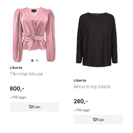
Liberte
Tiki rose blouse
Liberte
Alma ls top black
800,-
På lager
280,-
Kjøp
På lager
Kjøp