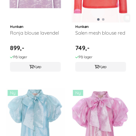
Hunkøn
Hunkøn
Ronja blouse lavendel
Salen mesh blouse red
899,-
749,-
På lager
På lager
Kjøp
Kjøp
Ny
Ny