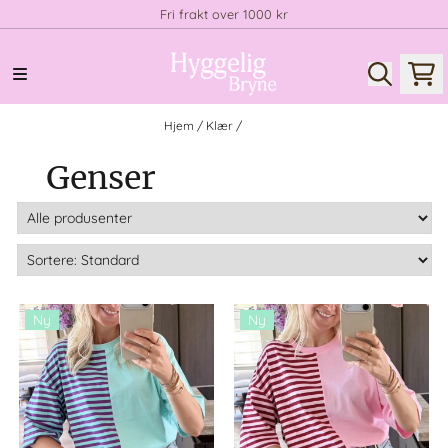
Fri frakt over 1000 kr
Hopp til innhold
Hjem
/
Klær
/
Genser
Genser
Ny
Ny