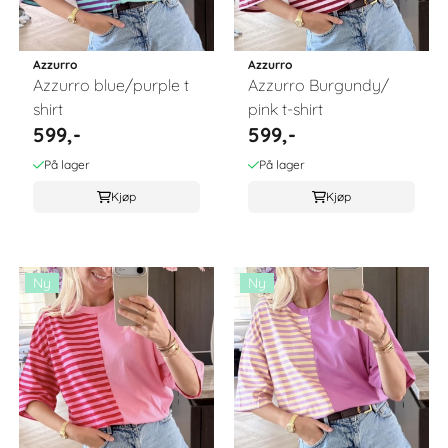
Azzurro
Azzurro
Azzurro blue/purple t
Azzurro Burgundy/
shirt
pink t-shirt
599,-
599,-
På lager
På lager
Kjøp
Kjøp
Ny
Ny